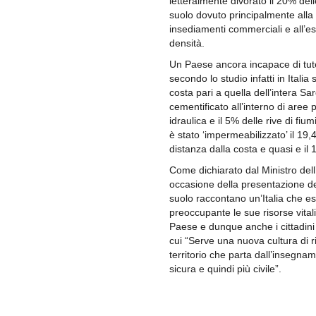
letteralmente divorato il 20% del
suolo dovuto principalmente alla 
insediamenti commerciali e all’
densità.
Un Paese ancora incapace di tutel
secondo lo studio infatti in Itali
costa pari a quella dell’intera Sa
cementificato all’interno di aree p
idraulica e il 5% delle rive di fium
è stato ‘impermeabilizzato’ il 19
distanza dalla costa e quasi e i
Come dichiarato dal Ministro dell
occasione della presentazione de
suolo raccontano un’Italia che e
preoccupante le sue risorse vital
Paese e dunque anche i cittadini
cui “Serve una nuova cultura di r
territorio che parta dall’insegnam
sicura e quindi più civile”.