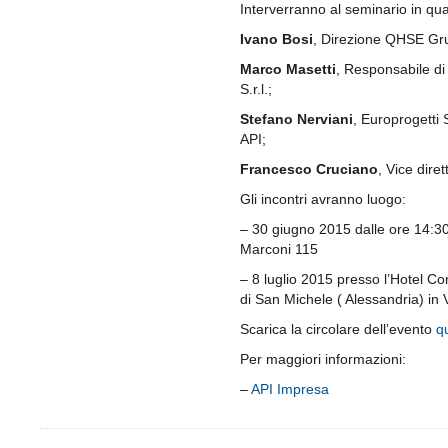
Interverranno al seminario in quali
Ivano Bosi
, Direzione QHSE Gr
Marco Masetti
, Responsabile di
S.r.l.;
Stefano Nerviani
, Europrogetti
API;
Francesco Cruciano
, Vice dire
Gli incontri avranno luogo:
– 30 giugno 2015 dalle ore 14:3
Marconi 115
– 8 luglio 2015 presso l’Hotel C
di San Michele ( Alessandria) in 
Scarica la circolare dell’evento
q
Per maggiori informazioni:
–
API Impresa