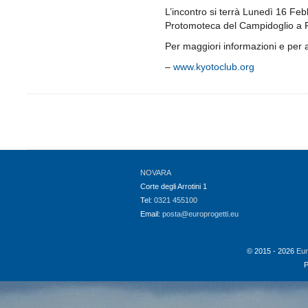
L’incontro si terrà Lunedì 16 Febb
Protomoteca del Campidoglio a
Per maggiori informazioni e per ade
–
www.kyotoclub.org
NOVARA
Corte degli Arrotini 1
Tel:
0321 455100
Email:
posta@europrogetti.eu
© 2015 - 2026
Eur
P