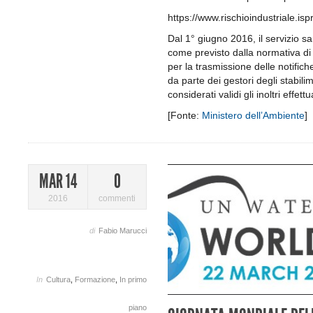
https://www.rischioindustriale.isp
Dal 1° giugno 2016, il servizio sar
come previsto dalla normativa di r
per la trasmissione delle notifiche
da parte dei gestori degli stabi
considerati validi gli inoltri effet
[Fonte:
Ministero dell’Ambiente
]
MAR 14
0
2016
commenti
di
Fabio Marucci
In
Cultura
,
Formazione
,
In primo
piano