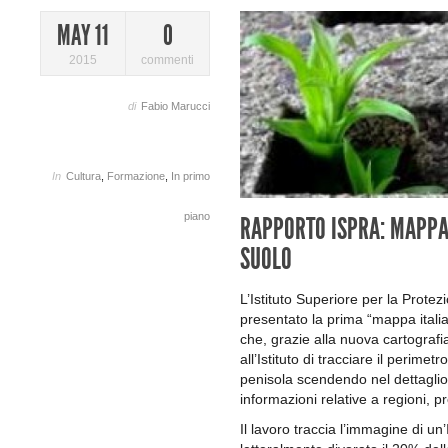
MAY 11
0
2015
commenti
di
Fabio Marucci
In
Cultura
,
Formazione
,
In primo
piano
RAPPORTO ISPRA: MAPPA
SUOLO
L’Istituto Superiore per la Prote
presentato la prima “mappa itali
che, grazie alla nuova cartografi
all’Istituto di tracciare il perimetr
penisola scendendo nel dettaglio 
informazioni relative a regioni, 
Il lavoro traccia l’immagine di u