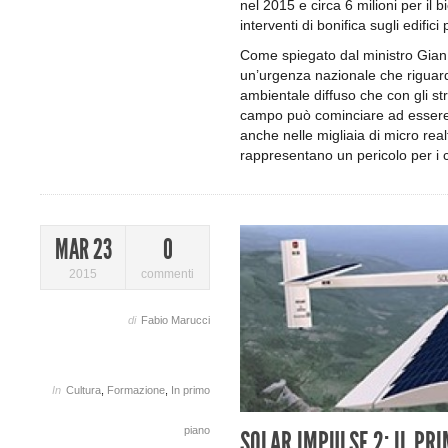
nel 2015 e circa 6 milioni per il 
interventi di bonifica sugli edifici 
Come spiegato dal ministro Gian 
un’urgenza nazionale che riguard
ambientale diffuso che con gli st
campo può cominciare ad essere a
anche nelle migliaia di micro realt
rappresentano un pericolo per i ci
MAR 23
0
2015
commenti
di
Fabio Marucci
In
Cultura
,
Formazione
,
In primo
piano
SOLAR IMPULSE 2: IL PR