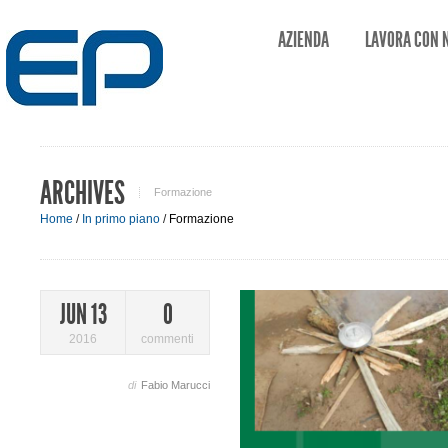
AZIENDA
LAVORA CON 
ARCHIVES
Formazione
Home
/
In primo piano
/
Formazione
JUN 13
0
2016
commenti
di
Fabio Marucci