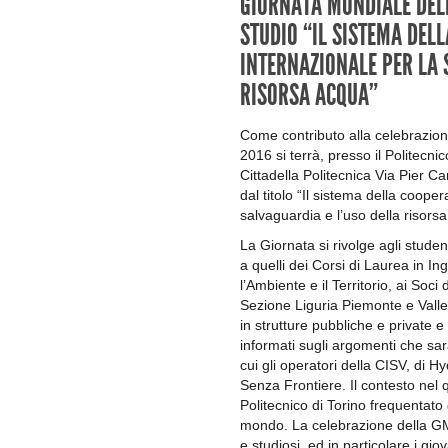
GIORNATA MONDIALE DEL
STUDIO “IL SISTEMA DEL
INTERNAZIONALE PER LA 
RISORSA ACQUA”
Come contributo alla celebrazion
2016 si terrà, presso il Politecn
Cittadella Politecnica Via Pier Ca
dal titolo “Il sistema della coope
salvaguardia e l’uso della risors
La Giornata si rivolge agli studen
a quelli dei Corsi di Laurea in In
l’Ambiente e il Territorio, ai Soci
Sezione Liguria Piemonte e Valle 
in strutture pubbliche e private 
informati sugli argomenti che sara
cui gli operatori della CISV, di 
Senza Frontiere. Il contesto nel q
Politecnico di Torino frequentato 
mondo. La celebrazione della GMA
e studiosi, ed in particolare i gio