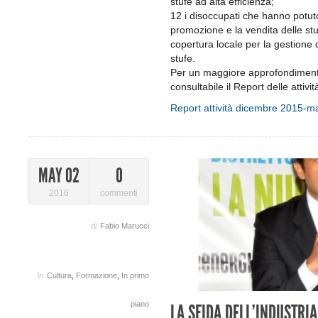
stufe ad alta efficienza;
12 i disoccupati che hanno potut
promozione e la vendita delle stu
copertura locale per la gestione d
stufe.
Per un maggiore approfondimento 
consultabile il Report delle attivi
Report attività dicembre 2015-m
MAY 02
0
2016
commenti
di
Fabio Marucci
In
Cultura
,
Formazione
,
In primo
piano
LA SFIDA DELL’INDUSTRIA