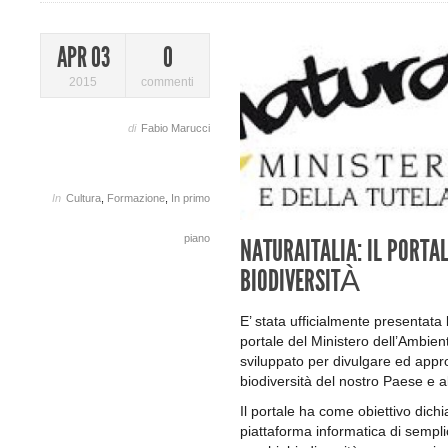
APR 03
0
2015
commenti
di
Fabio Marucci
In
Cultura
,
Formazione
,
In primo
piano
NATURAITALIA: IL PORTA
BIODIVERSITÀ
E’ stata ufficialmente presentata 
portale del Ministero del­l’Ambien
sviluppato per divulgare ed appro
biodiversità del nostro Paese e 
Il portale ha come obiettivo dich
piattaforma informatica di semplic