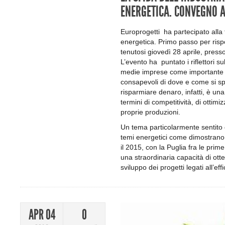
ENERGETICA. CONVEGNO A
Europrogetti ha partecipato alla
energetica. Primo passo per rispon
tenutosi giovedì 28 aprile, presso 
L’evento ha puntato i riflettori s
medie imprese come importante v
consapevoli di dove e come si s
risparmiare denaro, infatti, è una
termini di competitività, di ottim
proprie produzioni.
Un tema particolarmente sentito d
temi energetici come dimostrano i
il 2015, con la Puglia fra le prim
una straordinaria capacità di ott
sviluppo dei progetti legati all’ef
APR 04
0