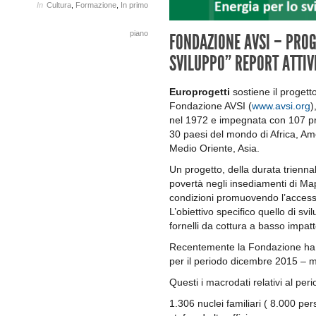
In
Cultura
,
Formazione
,
In primo
piano
FONDAZIONE AVSI – PROG
SVILUPPO” REPORT ATTIV
Europrogetti
sostiene il progetto
Fondazione AVSI (
www.avsi.org
)
nel 1972 e impegnata con 107 pro
30 paesi del mondo di Africa, Am
Medio Oriente, Asia.
Un progetto, della durata triennale
povertà negli insediamenti di Ma
condizioni promuovendo l’accesso 
L’obiettivo specifico quello di sv
fornelli da cottura a basso impat
Recentemente la Fondazione ha ril
per il periodo dicembre 2015 – 
Questi i macrodati relativi al peri
1.306 nuclei familiari ( 8.000 per