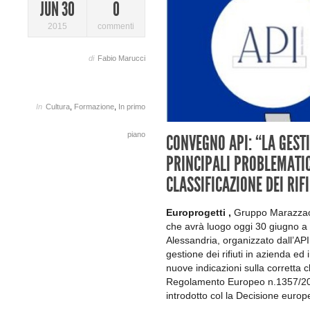
JUN 30
0
2015
commenti
di
Fabio Marucci
In
Cultura
,
Formazione
,
In primo
piano
CONVEGNO API: “LA GESTIO
PRINCIPALI PROBLEMATIC
CLASSIFICAZIONE DEI RIFI
Europrogetti ,
Gruppo Marazzao 
che avrà luogo oggi 30 giugno a 
Alessandria, organizzato dall’API, 
gestione dei rifiuti in azienda ed 
nuove indicazioni sulla corretta cl
Regolamento Europeo n.1357/2014
introdotto col la Decisione euro