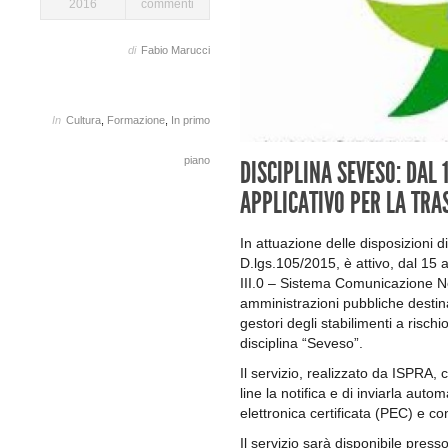
2016
commenti
di
Fabio Marucci
In
Cultura
,
Formazione
,
In primo
piano
DISCIPLINA SEVESO: DAL 
APPLICATIVO PER LA TRA
In attuazione delle disposizioni d
D.lgs.105/2015, è attivo, dal 15
III.0 – Sistema Comunicazione Noti
amministrazioni pubbliche destina
gestori degli stabilimenti a rischio
disciplina “Seveso”.
Il servizio, realizzato da ISPRA, 
line la notifica e di inviarla auto
elettronica certificata (PEC) e con
Il servizio sarà disponibile presso