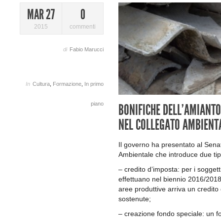
MAR 27
0
2015
commenti
di
Fabio Marucci
In
Cultura
,
Formazione
,
In primo
piano
BONIFICHE DELL’AMIANTO:
NEL COLLEGATO AMBIENT
Il governo ha presentato al Sen
Ambientale che introduce due tipi 
– credito d’imposta: per i soggetti
effettuano nel biennio 2016/2018 
aree produttive arriva un credit
sostenute;
– creazione fondo speciale: un f