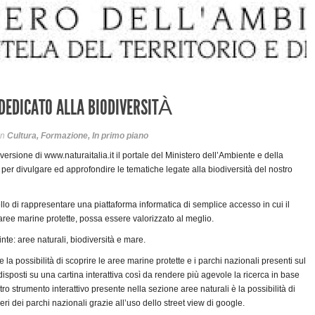
 DEDICATO ALLA BIODIVERSITÀ
in
Cultura
,
Formazione
,
In primo piano
versione di www.naturaitalia.it il portale del Ministero del­l’Ambiente e della
o per divulgare ed approfondire le tematiche legate alla biodiversità del nostro
ello di rappresentare una piattaforma informatica di semplice accesso in cui il
 aree marine protette, possa essere valorizzato al meglio.
tinte: aree naturali, biodiversità e mare.
e la possibilità di scoprire le aree marine protette e i parchi nazionali presenti sul
o disposti su una cartina interattiva così da rendere più agevole la ricerca in base
tro strumento interattivo presente nella sezione aree naturali è la possibilità di
tieri dei parchi nazionali grazie all’uso dello street view di google.