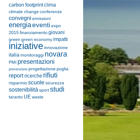
carbon footprint
clima
climate change
conferenze
convegni
emissioni
energia
eventi
expo
giovani
2015
finanziamento
impatti
green
green economy
iniziative
innovazione
novara
italia
monitoraggi
presentazioni
PMI
progettazione
puglia
prevenzione
rifiuti
report
ricerche
scuole
risparmio
sicurezza
studi
sostenibilità
sport
UE
taranto
waste