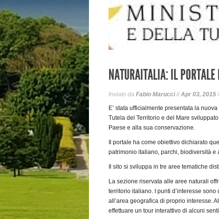
NATURAITALIA: IL PORTALE
Inviato da
Fabio Marucci
il
Apr 03, 2015
E’ stata ufficialmente presentata la nuova 
Tutela del Territorio e del Mare sviluppat
Paese e alla sua conservazione.
Il portale ha come obiettivo dichiarato qu
patrimonio italiano, parchi, biodiversità e
Il sito si sviluppa in tre aree tematiche dis
La sezione riservata alle aree naturali offr
territorio italiano. I punti d’interesse son
all’area geografica di proprio interesse. Al
effettuare un tour interattivo di alcuni sen