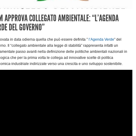
M APPROVA COLLEGATO AMBIENTALE: “L’AGENDA
RDE DEL GOVERNO”
ovata in data odierna quella che può essere definita ”
l’Agenda Verde
” del
no. Il “collegato ambientale alla legge di stabilità” rappresenta infatti un
amentale passo avanti nella definizione delle politiche ambientali nazionali in
ogica che per la prima volta le collega ad innovative scelte di politica
omica-industriale indirizzate verso una crescita e uno sviluppo sostenibile.