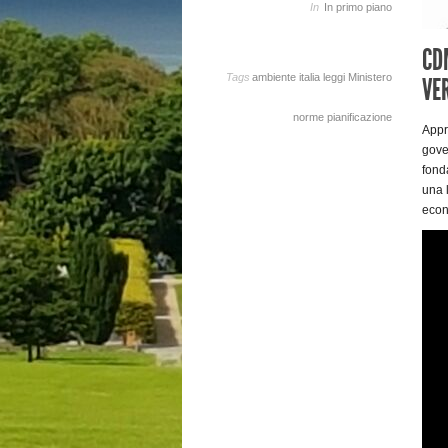
In
In primo piano
CD
Tags
ambiente
italia
leggi
Ministero
VE
norme
pianificazione
Appr
gover
fond
una l
econ