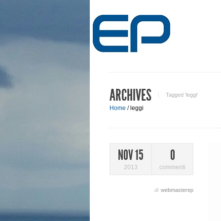
ARCHIVES
Tagged ‘leggi‘
Home
/
leggi
NOV 15
0
2013
commenti
di
webmasterep