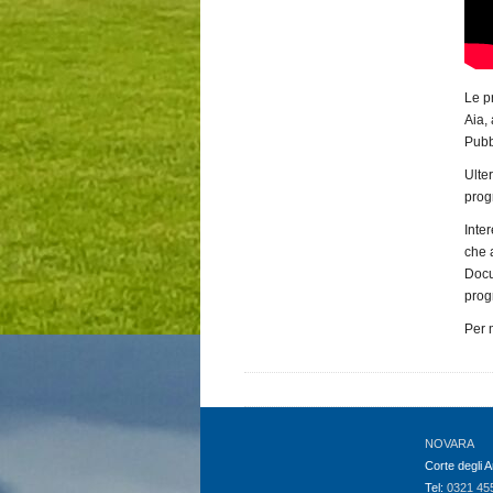
Le p
Aia, 
Pubb
Ulter
prog
Inte
che 
Docu
prog
Per 
NOVARA
Corte degli A
Tel:
0321 45