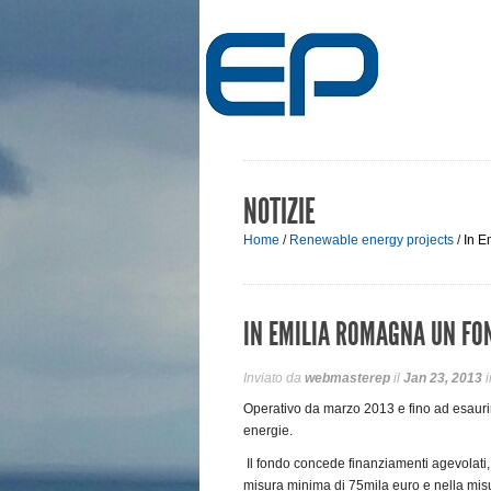
NOTIZIE
Home
/
Renewable energy projects
/
In E
IN EMILIA ROMAGNA UN FON
Inviato da
webmasterep
il
Jan 23, 2013
i
Operativo da marzo 2013 e fino ad esaurim
energie.
Il fondo concede finanziamenti agevolati, 
misura minima di 75mila euro e nella mis