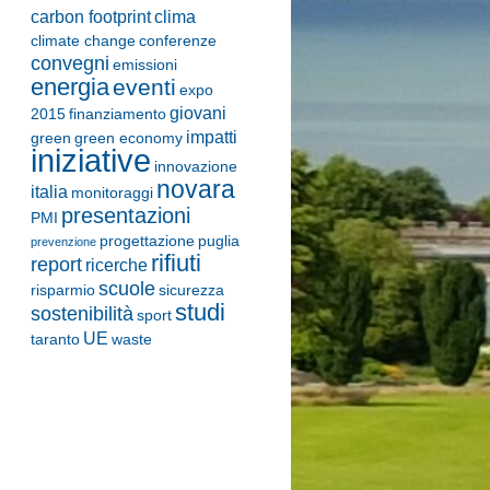
carbon footprint
clima
climate change
conferenze
convegni
emissioni
energia
eventi
expo
giovani
2015
finanziamento
impatti
green
green economy
iniziative
innovazione
novara
italia
monitoraggi
presentazioni
PMI
progettazione
puglia
prevenzione
rifiuti
report
ricerche
scuole
risparmio
sicurezza
studi
sostenibilità
sport
UE
taranto
waste