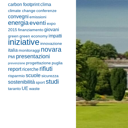
carbon footprint
clima
climate change
conferenze
convegni
emissioni
energia
eventi
expo
giovani
2015
finanziamento
impatti
green
green economy
iniziative
innovazione
novara
italia
monitoraggi
presentazioni
PMI
progettazione
puglia
prevenzione
rifiuti
report
ricerche
scuole
risparmio
sicurezza
studi
sostenibilità
sport
UE
taranto
waste