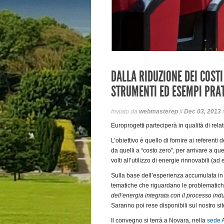
DALLA RIDUZIONE DEI COSTI
STRUMENTI ED ESEMPI PRAT
Inviato da
webmasterep
il
Dec 03, 2013
Europrogetti parteciperà in qualità di re
L’obiettivo è quello di fornire ai referenti
da quelli a “costo zero”, per arrivare a quel
volti all’utilizzo di energie rinnovabili (ad
Sulla base dell’esperienza accumulata in 
tematiche che riguardano le problematiche 
dell’energia integrata con il processo ind
Saranno poi rese disponibili sul nostro sit
Il convegno si terrà a Novara, nella
sede A