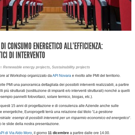
 DI CONSUMO ENERGETICO ALL’EFFICIENZA:
ICI DI INTERVENTO
in
Renewable energy projects
,
Sustainability projects
latore al Workshop organizzato da
API Novara
e rivolto alle PMI del territorio.
 delle PMI una panoramica dettagliata dei possibili interventi realizzabili, a partire
li più strutturati (sostituzione di impianti e/o interventi strutturali) nonché a quelli
 esempio pannelli fotovoltaici, solare termico, biogas, etc.).
questi 15 anni di progettazione e di consulenza alle Aziende anche sulle
energetiche, Europrogetti terrà una relazione dal titolo “
La gestione
ustriale: esempi di possibili interventi per un risparmio economico ed energetico
“.
o le slide della nostra presentazione.
PI di Via Aldo Moro
, il giorno
11 dicembre
a partire dalle ore 14.00.