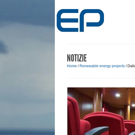
NOTIZIE
Home
/
Renewable energy projects
/
Dall