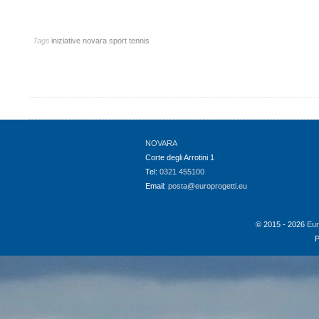
Tags
iniziative
novara
sport
tennis
NOVARA
Corte degli Arrotini 1
Tel:
0321 455100
Email:
posta@europrogetti.eu
© 2015 - 2026
Eur
P