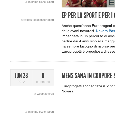
In
In primo piano
,
Sport
EP PER LO SPORT E PER I
Tags
basket
sponsor
sport
Anche quest’anno Europrogetti cont
dei giovani novaresi.
Novara Bas
impegnata in un percorso di avvi
partire dai 4 anni sino alla maggi
ha sempre bisogno di risorse per f
Europrogetti è orgogliosa di esse
MENS SANA IN CORPORE 
JUN 28
0
2012
commenti
Europrogetti sponsorizza il 5° to
Novara
di
webmasterep
In
In primo piano
,
Sport