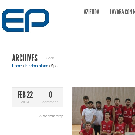
AZIENDA
LAVORA CON 
ARCHIVES
Sport
Home
/
In primo piano
/
Sport
FEB 22
0
2014
commenti
di
webmasterep