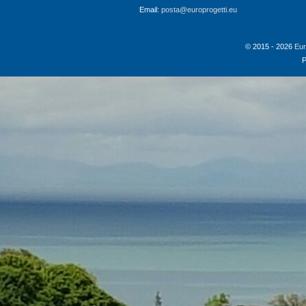
Email:
posta@europrogetti.eu
© 2015 - 2026
Eur
P