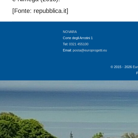
[Fonte: repubblica.it]
NOVARA
Corte degli Arrotini 1
Tel:
0321 455100
Email:
posta@europrogetti.eu
© 2015 - 2026
Eur
P